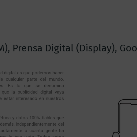
M), Prensa Digital (Display), Go
dad digital es que podemos hacer
 de cualquier parte del mundo.
ses. Es lo que se denomina
ue la publicidad digital vaya
e estar interesado en nuestros
trica y datos 100% fiables que
demás, independientemente del
xactamente a cuanta gente ha
omo lo han visto. Todos estos