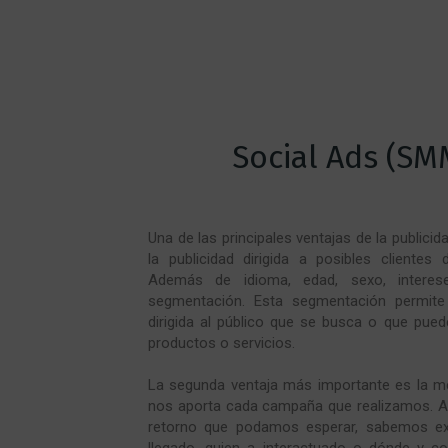
Social Ads (SM
Una de las principales ventajas de la publici
la publicidad dirigida a posibles clientes
Además de idioma, edad, sexo, intere
segmentación. Esta segmentación permite q
dirigida al público que se busca o que pued
productos o servicios.
La segunda ventaja más importante es la mé
nos aporta cada campaña que realizamos. A
retorno que podamos esperar, sabemos e
llegado, quien a interactuado o dónde y c