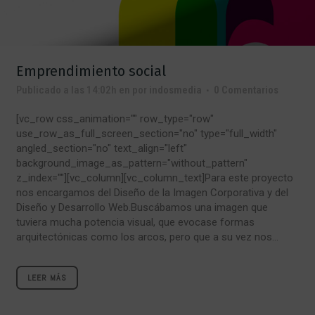
Emprendimiento social
Publicado a las 14:02h
en
por
indosmedia
0 Comentarios
[vc_row css_animation="" row_type="row"
use_row_as_full_screen_section="no" type="full_width"
angled_section="no" text_align="left"
background_image_as_pattern="without_pattern"
z_index=""][vc_column][vc_column_text]Para este proyecto
nos encargamos del Diseño de la Imagen Corporativa y del
Diseño y Desarrollo Web.Buscábamos una imagen que
tuviera mucha potencia visual, que evocase formas
arquitectónicas como los arcos, pero que a su vez nos...
LEER MÁS