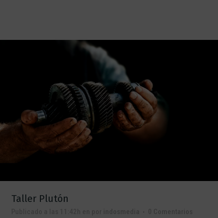
Taller Plutón
Publicado a las 11:42h
en
por
indosmedia
0 Comentarios