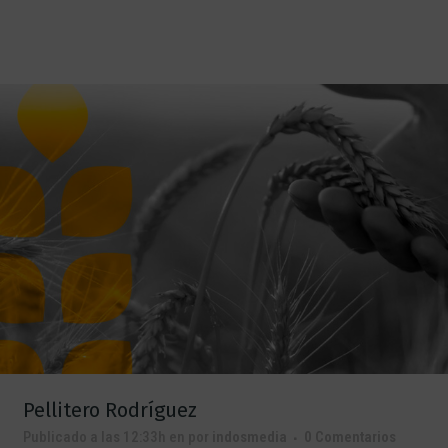
Pellitero Rodríguez
Publicado a las 12:33h
en
por
indosmedia
0 Comentarios