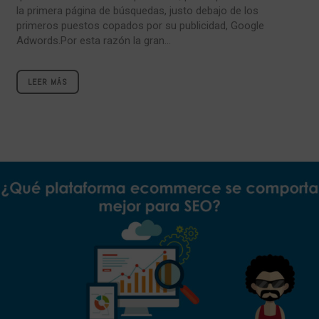
la primera página de búsquedas, justo debajo de los
primeros puestos copados por su publicidad, Google
Adwords.Por esta razón la gran...
LEER MÁS