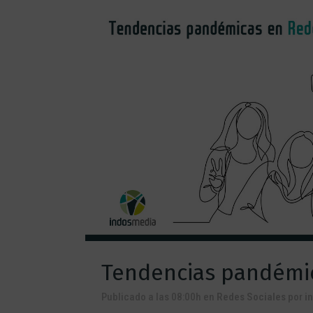
Tendencias pandémic
Publicado a las 08:00h
en
Redes Sociales
por
i