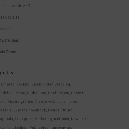
icionamiento SEO
es Sociales
uridad
tware Saas
nda Online
iquetas
jamiento
backup
Black Friday
Branding
erdelincuencia
Clubhouse
Conferencia
Covid19
eño
Diseño gráfico
Diseño web
ecommerce
rategia
Eventos
facebook
fraude
futuro
ogleAds
instagram
Marketing
métricas
Newsletter
ndemia
phishing
Publicidad
ramsomware