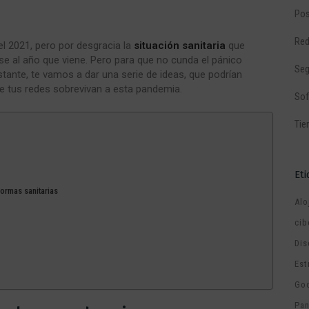
Pos
Red
el 2021, pero por desgracia la
situación sanitaria
que
se al año que viene. Pero para que no cunda el pánico
Seg
tante, te vamos a dar una serie de ideas, que podrían
e tus redes sobrevivan a esta pandemia.
Sof
Tie
Et
ormas sanitarias
Alo
cib
Dis
Est
Go
Pa