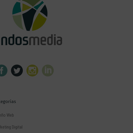
tegorías
eño Web
keting Digital